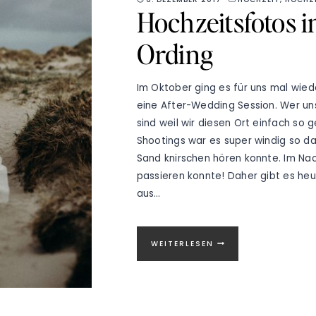
Hochzeitsfotos i
Ording
Im Oktober ging es für uns mal wied
eine After-Wedding Session. Wer uns
sind weil wir diesen Ort einfach so
Shootings war es super windig so 
Sand knirschen hören konnte. Im Na
passieren konnte! Daher gibt es heu
aus…
HOCHZEITSFOTOS
WEITERLESEN
IN
SANKT
PETER-
ORDING